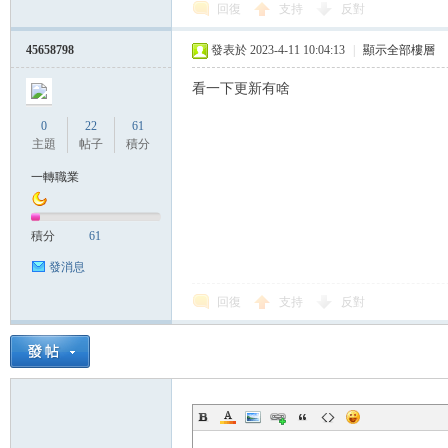
回復
支持
反對
帶
45658798
發表於 2023-4-11 10:04:13
|
顯示全部樓層
看一下更新有啥
0
22
61
主題
帖子
積分
一轉職業
積分
61
發消息
回復
支持
反對