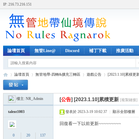
IP: 216.73.216.151
論壇首頁
無管Line@
Discord
補丁下載
推廣活動
論壇首頁
無管地帶-四轉&擴充三轉區
遊戲公告
[2023.1.10]累積更
樓主:
NR_Admin
[
公告
]
[2023.1.10]累積更新
[複製鏈接]
無
»
›
›
›
talent1003
發表於 2023-3-19 10:02:37
|
顯示全部樓層
回復看一下以前更新~~~~~~~~~
0
20
137