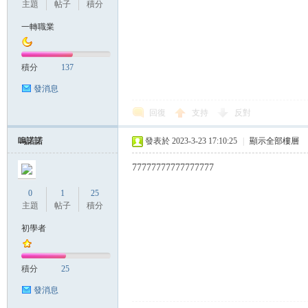
主題
帖子
積分
一轉職業
管
積分
137
發消息
回復
支持
反對
嗚諾諾
發表於 2023-3-23 17:10:25
|
顯示全部樓層
77777777777777777
地
0
1
25
主題
帖子
積分
初學者
積分
25
發消息