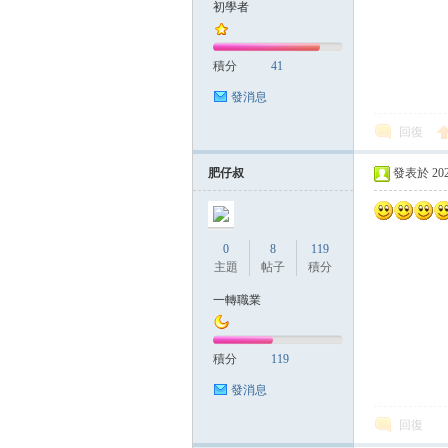
初學者
積分
41
發消息
回復
肥仔叔
發表於 2023-
0
8
119
主題
帖子
積分
一轉職業
積分
119
發消息
回復