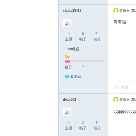
帶
shake55412
發表於 2023-
看看囉
0
6
71
主題
帖子
積分
一轉職業
積分
71
發消息
回復
dean003
發表於 2023-
qqqqqqqqqq
0
2
41
主題
帖子
積分