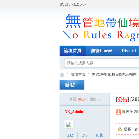
IP: 216.73.216.67
論壇首頁
無管Line@
Discord
論壇首頁
無管地帶-四轉&擴充三轉區
[
公告
]
[20
查看:
8626
|
回復:
5
無
»
›
›
NR_Admin
發表於 2023-
遊客，如
232
245
10萬