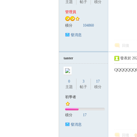
主題
帖子
積分
管理員
管
積分
104860
發消息
回復
tanter
發表於 2023-
QQQQQQQ
0
3
17
地
主題
帖子
積分
初學者
積分
17
發消息
回復