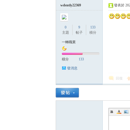
wdently22369
發表於 2023-
0
9
133
主題
帖子
積分
一轉職業
積分
133
發消息
回復