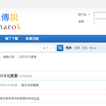
用戶名
密碼
補丁下載
推廣活動
熱搜:
活動
交友
discuz
帖子
搜
遊戲公告
[2023.9.5]更新
索
23.9.5]更新
[複製鏈接]
›
9-5 17:42:26
|
顯示全部樓層
果您要查看本帖隱藏內容請
回復