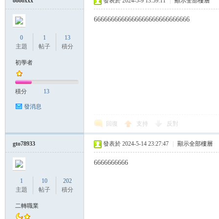
ooooxxx
發表於 2024-5-9 13:59:11
|
顯示全部樓層
6666666666666666666666666666
0
1
13
主題
帖子
積分
初學者
積分
13
發消息
回復
支持
反對
gto78933
發表於 2024-5-14 23:27:47
|
顯示全部樓層
6666666666
1
10
202
主題
帖子
積分
二轉職業