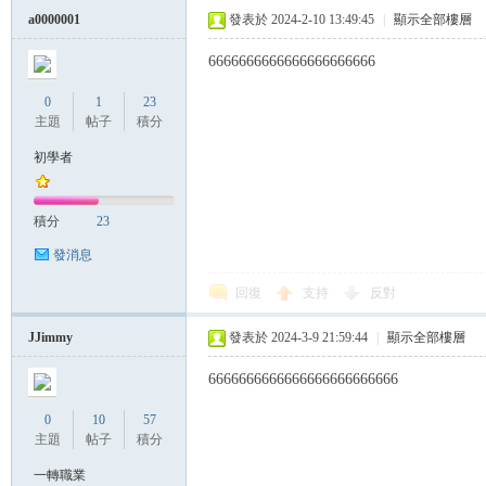
a0000001
發表於 2024-2-10 13:49:45
|
顯示全部樓層
6666666666666666666666
0
1
23
主題
帖子
積分
初學者
積分
23
發消息
回復
支持
反對
JJimmy
發表於 2024-3-9 21:59:44
|
顯示全部樓層
6666666666666666666666666
0
10
57
主題
帖子
積分
一轉職業