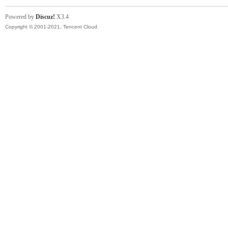
Powered by
Discuz!
X3.4
Copyright © 2001-2021, Tencent Cloud.