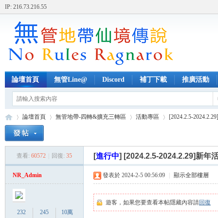
IP: 216.73.216.55
論壇首頁
無管Line@
Discord
補丁下載
推廣活動
論壇首頁
無管地帶-四轉&擴充三轉區
活動專區
[2024.2.5-2024.2
[
進行中
]
[2024.2.5-2024.2.29]新
查看:
60572
|
回復:
35
無
»
›
›
›
NR_Admin
發表於 2024-2-5 00:56:09
|
顯示全部樓層
遊客，如果您要查看本帖隱藏內容請
回復
232
245
10萬