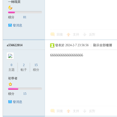
一轉職業
積分
81
發消息
回復
支持
反對
a556622014
發表於 2024-2-7 23:56:56
|
顯示全部樓層
666666666666666666
0
2
15
主題
帖子
積分
初學者
積分
15
發消息
回復
支持
反對