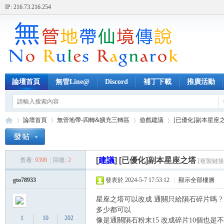
IP: 216.73.216.254
論壇首頁
無管Line@
Discord
補丁下載
推廣活動
論壇首頁
無管地帶-四轉&擴充三轉區
遊戲建議
[已優化]副本星座
[
建議
]
[已優化]副本星座之塔
查看:
9398
|
回復:
2
[複製鏈接
無
»
›
›
›
gto78933
發表於 2024-5-7 17:53:12
|
顯示全部樓層
星座之塔可以改成 通關只給隕石碎片嗎 ?
多少都可以
1
10
202
像是通關隕石粉末15 改成碎片10個也是