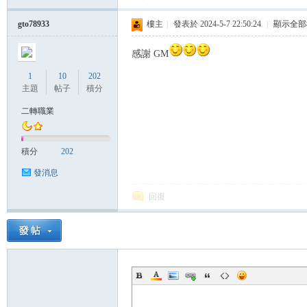
帶
gto78933
樓主
|
發表於 2024-5-7 22:50:24
|
顯示全部
感謝 GM
1
10
202
主題
帖子
積分
二轉職業
積分
202
發消息
回復