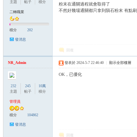
主題
帖子
積分
粉末在通關過程就會取得了
不然好幾場通關都只拿到隕石粉末 有點
二轉職業
管
積分
202
發消息
回復
NR_Admin
發表於 2024-5-7 22:46:40
|
顯示全部樓層
OK，已優化
地
232
245
10萬
主題
帖子
積分
管理員
積分
104862
發消息
回復