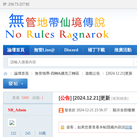
IP: 216.73.217.92
論壇首頁
無管Line@
Discord
補丁下載
推廣活動
論壇首頁
無管地帶-四轉&擴充三轉區
遊戲公告
[2024.12.21]更新
[
公告
]
[2024.12.21]更新
查看:
5999
|
回復:
1
[複製鏈接]
無
»
›
›
›
NR_Admin
發表於 2024-12-21 23:56:37
|
顯示全部樓層
遊客，如果您要查看本帖隱藏內容請
回復
232
245
10萬