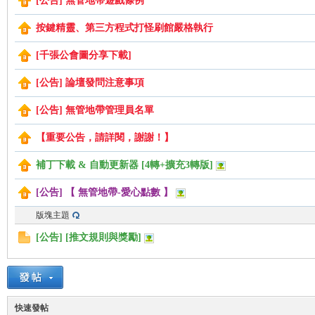
[公告] 無管地帶遊戲條例
按鍵精靈、第三方程式打怪刷館嚴格執行
管
[千張公會圖分享下載]
[公告] 論壇發問注意事項
[公告] 無管地帶管理員名單
【重要公告，請詳閱，謝謝！】
補丁下載 & 自動更新器 [4轉+擴充3轉版]
[公告] 【 無管地帶-愛心點數 】
地
版塊主題
[公告] [推文規則與獎勵]
快速發帖