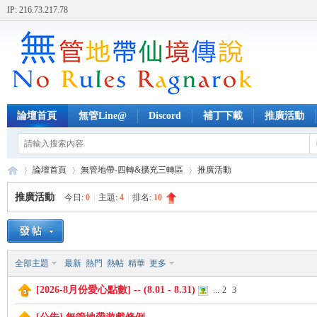
IP: 216.73.217.78
論壇首頁
無管Line@
Discord
補丁下載
推廣活動
論壇首頁
無管地帶-四轉&擴充三轉區
推廣活動
推廣活動
今日:
0
|
主題:
4
|
排名:
10
無
»
›
›
全部主題
最新
熱門
熱帖
精華
更多
[2026-8月份愛心點數] -- (8.01 - 8.31)
...
2
3