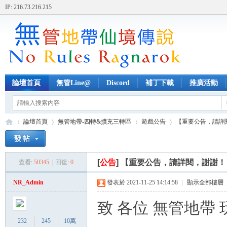
IP: 216.73.216.215
論壇首頁
無管Line@
Discord
補丁下載
推廣活動
論壇首頁
無管地帶-四轉&擴充三轉區
遊戲公告
【重要公告，請詳
[
公告
]
【重要公告，請詳閱，謝謝！
查看:
50345
|
回復:
0
無
»
›
›
›
NR_Admin
發表於 2021-11-25 14:14:58
|
顯示全部樓層
致 各位 無管地帶
232
245
10萬