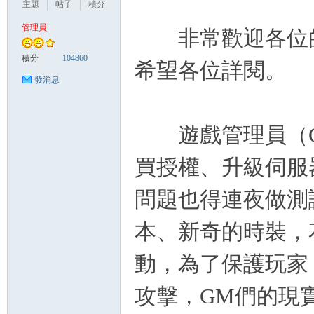
主題
帖子
積分
管理員
非常歡迎各位的
管
積分
104860
希望各位詳閱。
發消息
遊戲管理員（
買授權、升級伺服
問題也得連夜做測
地
本、新奇的時裝，
動，為了保護玩家
攻擊，
GM
們的現