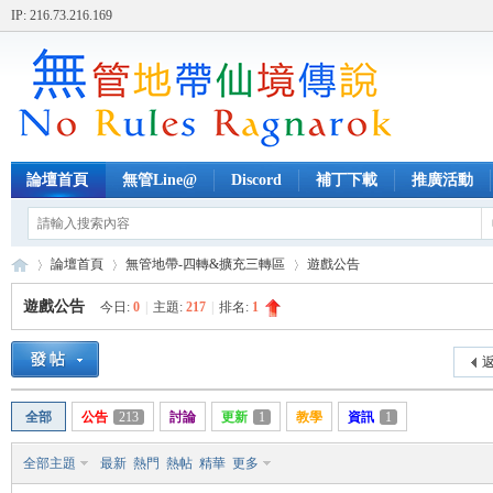
IP: 216.73.216.169
論壇首頁
無管Line@
Discord
補丁下載
推廣活動
論壇首頁
無管地帶-四轉&擴充三轉區
遊戲公告
遊戲公告
今日:
0
|
主題:
217
|
排名:
1
無
»
›
›
返
全部
公告
213
討論
更新
1
教學
資訊
1
全部主題
最新
熱門
熱帖
精華
更多