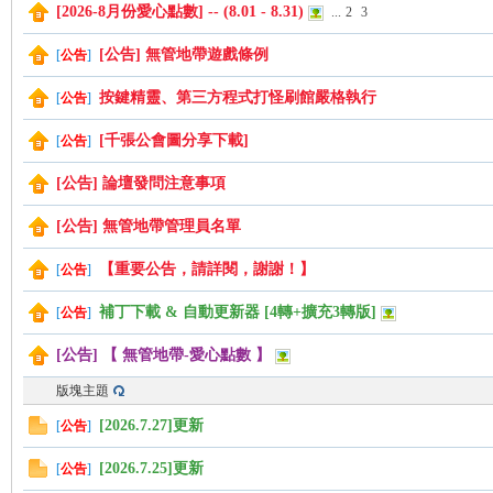
[2026-8月份愛心點數] -- (8.01 - 8.31)
...
2
3
[公告] 無管地帶遊戲條例
[
公告
]
管
按鍵精靈、第三方程式打怪刷館嚴格執行
[
公告
]
[千張公會圖分享下載]
[
公告
]
[公告] 論壇發問注意事項
[公告] 無管地帶管理員名單
【重要公告，請詳閱，謝謝！】
[
公告
]
地
補丁下載 & 自動更新器 [4轉+擴充3轉版]
[
公告
]
[公告] 【 無管地帶-愛心點數 】
版塊主題
[2026.7.27]更新
[
公告
]
[2026.7.25]更新
[
公告
]