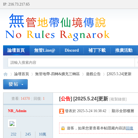
IP: 216.73.217.65
論壇首頁
無管Line@
Discord
補丁下載
推廣活動
論壇首頁
無管地帶-四轉&擴充三轉區
遊戲公告
[2025.5.24]更新
[
公告
]
[2025.5.24]更新
查看:
14370
|
回復:
1
[複製鏈接]
無
»
›
›
›
NR_Admin
發表於 2025-5-24 16:38:42
|
顯示全部樓層
遊客，如果您要查看本帖隱藏內容請
回復
232
245
10萬