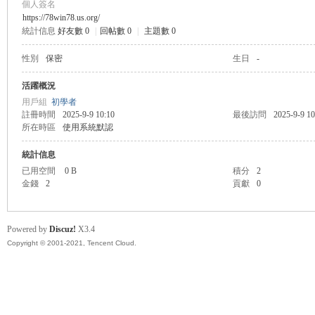
個人簽名
https://78win78.us.org/
統計信息
好友數 0
|
回帖數 0
|
主題數 0
管
性別
保密
生日
-
活躍概況
用戶組
初學者
註冊時間
2025-9-9 10:10
最後訪問
2025-9-9 10
所在時區
使用系統默認
統計信息
已用空間
0 B
積分
2
金錢
2
貢獻
0
地
Powered by
Discuz!
X3.4
Copyright © 2001-2021, Tencent Cloud.