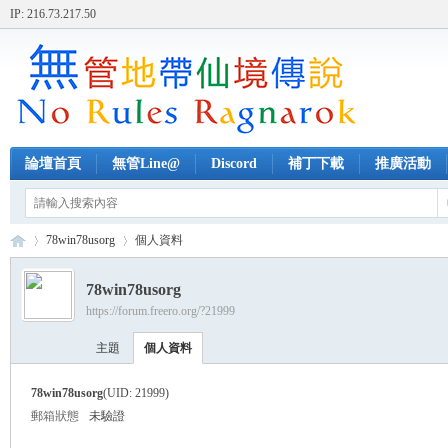
IP: 216.73.217.50
論壇首頁
無管Line@
Discord
補丁下載
推廣活動
78win78usorg
個人資料
78win78usorg
https://forum.freero.org/?21999
無
›
›
主題
個人資料
78win78usorg
(UID: 21999)
郵箱狀態
未驗證