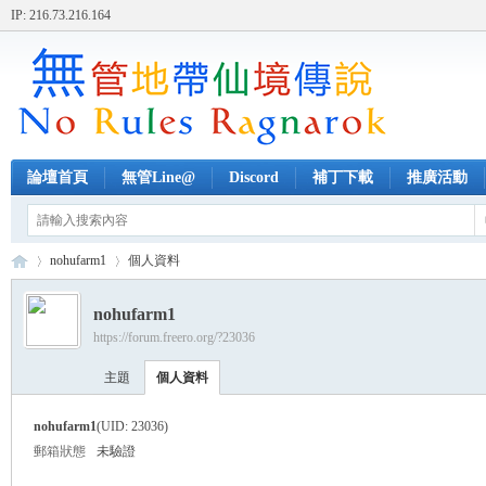
IP: 216.73.216.164
論壇首頁
無管Line@
Discord
補丁下載
推廣活動
nohufarm1
個人資料
nohufarm1
https://forum.freero.org/?23036
無
›
›
主題
個人資料
nohufarm1
(UID: 23036)
郵箱狀態
未驗證