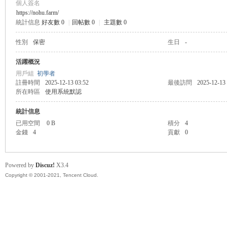
個人簽名
https://nohu.farm/
統計信息
好友數 0
|
回帖數 0
|
主題數 0
管
性別
保密
生日
-
活躍概況
用戶組
初學者
註冊時間
2025-12-13 03:52
最後訪問
2025-12-13
所在時區
使用系統默認
統計信息
已用空間
0 B
積分
4
金錢
4
貢獻
0
地
Powered by
Discuz!
X3.4
Copyright © 2001-2021, Tencent Cloud.