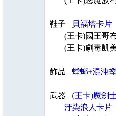
(王卡)惡魔波利
鞋子
貝福塔卡片 
(王卡)國王哥布靈卡
(王卡)劇毒凱美拉卡
飾品
螳螂+混沌螳
武器
(王卡)魔劍
汙染浪人卡片