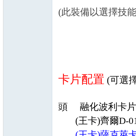
(此裝備以選擇技能
卡片配置
(可選
頭
融化波利卡片
(王卡)齊爾D-0
(王卡)薩克萊