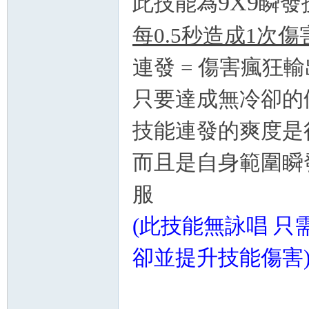
9X9
此技能為
瞬發
帶
每0.5秒造成1次傷害
連發 = 傷害瘋狂輸
只要達成無冷卻的
技能連發的爽度是
而且是自身範圍瞬
服
(此技能無詠唱 
卻並提升技能傷害