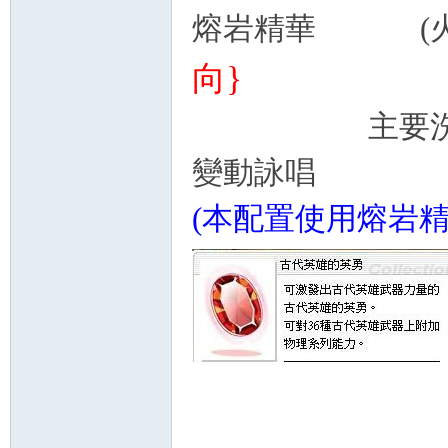
熔岩精華 (火
向}
主要洗DEF(防
變動詠唱
(本配置使用熔岩精