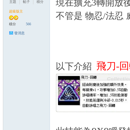
現在擴充3轉開放
主題
帖子
積分
超級版主
不管是 物忍/法忍
管
積分
566
發消息
飛刀-
以下介紹
地