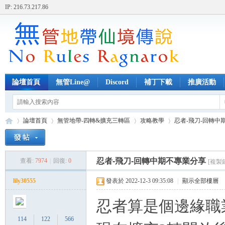
IP: 216.73.217.86
論壇首頁
無管Line@
Discord
補丁下載
推廣活動
論壇首頁
無管地帶-四轉&擴充三轉區
攻略教學
忍者-飛刀-回轉中
忍者-飛刀-回轉中期不專業分享
查看:
7974
|
回復:
0
[複製
無
»
›
›
›
lily30555
發表於 2022-12-3 09:35:08
|
顯示全部樓層
忍者算是個邊緣職
114
122
566