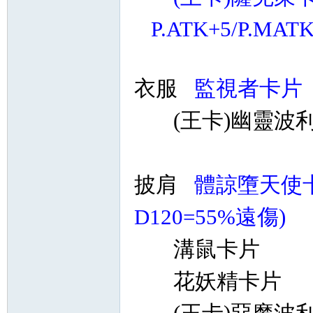
P.ATK+5/P.MAT
衣服
監視者卡片
(王卡)幽靈波
披肩
體諒墮天使
D120=55%遠傷)
溝鼠卡片 +
花妖精卡片 