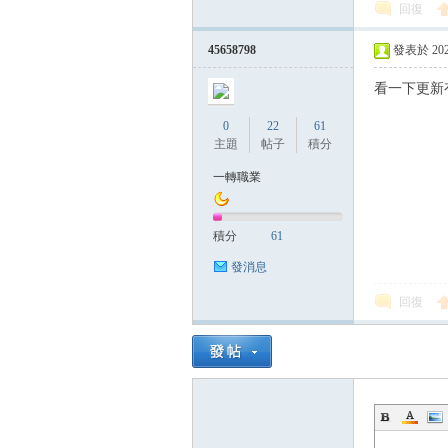
回復
帶
45658798
發表於 2023-
看一下更新
0
22
61
主題
帖子
積分
一轉職業
積分
61
發消息
回復