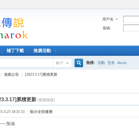
用戶名
密碼
補丁下載
推廣活動
熱搜:
活動
交友
discuz
帖子
搜
遊戲公告
[2023.3.17]累積更新
索
023.3.17]累積更新
[複製鏈接]
›
3-25 18:31:53
|
顯示全部樓層
~~加油