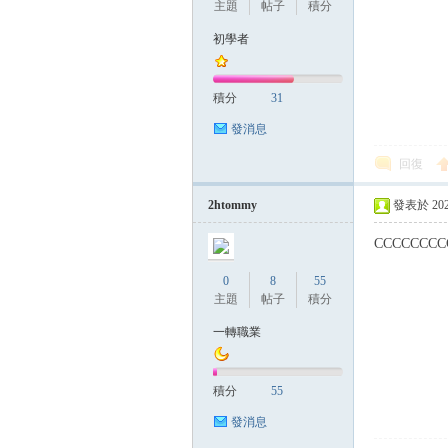
主題
帖子
積分
初學者
管
積分
31
發消息
回復
2htommy
發表於 2023-
CCCCCCCC
地
0
8
55
主題
帖子
積分
一轉職業
積分
55
發消息