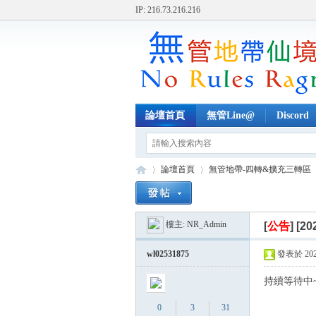
IP: 216.73.216.216
論壇首頁
無管Line@
Discord
論壇首頁
無管地帶-四轉&擴充三轉區
樓主:
NR_Admin
[
公告
]
[2
無
»
›
›
wl02531875
發表於 2023-
持續等待中~
0
3
31