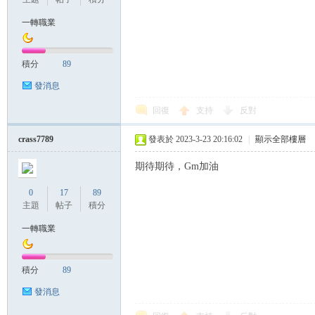
一轉職業
積分
89
發消息
回復
支持
反對
crass7789
發表於 2023-3-23 20:16:02
|
顯示全部樓層
期待期待，Gm加油
0
17
89
主題
帖子
積分
一轉職業
積分
89
發消息