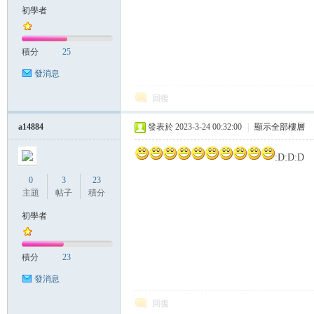
初學者
積分
25
發消息
回復
a14884
發表於 2023-3-24 00:32:00
|
顯示全部樓層
:D:D:D
0
3
23
主題
帖子
積分
初學者
積分
23
發消息
回復