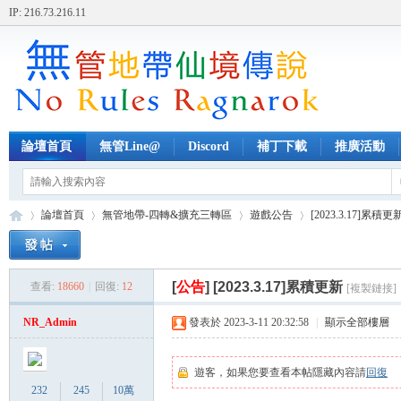
IP: 216.73.216.11
論壇首頁
無管Line@
Discord
補丁下載
推廣活動
論壇首頁
無管地帶-四轉&擴充三轉區
遊戲公告
[2023.3.17]累積更
[
公告
]
[2023.3.17]累積更新
查看:
18660
|
回復:
12
[複製鏈接]
無
»
›
›
›
NR_Admin
發表於 2023-3-11 20:32:58
|
顯示全部樓層
遊客，如果您要查看本帖隱藏內容請
回復
232
245
10萬