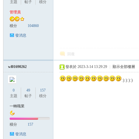
主題
帖子
積分
管理員
管
積分
104860
發消息
回復
wl01690262
發表於 2023-3-14 13:29:29
|
顯示全部樓層
:):):):)
地
0
49
157
主題
帖子
積分
一轉職業
積分
157
發消息