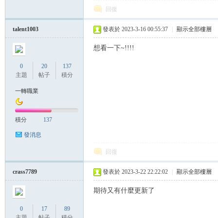
回復
帶
talent1003
發表於 2023-3-16 00:55:37
|
顯示全部樓層
想看一下~!!!!
0
20
137
主題
帖子
積分
一轉職業
積分
137
發消息
回復
crass7789
發表於 2023-3-22 22:22:02
|
顯示全部樓層
期待又有什麼更新了
0
17
89
主題
帖子
積分