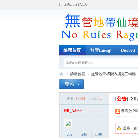
IP: 216.73.217.106
論壇首頁
無管Line@
Discord
論壇首頁
無管地帶-四轉&擴充三轉區
[
公告
]
[2
查看:
18793
|
回復:
12
無
»
›
›
NR_Admin
發表於 2023-
遊客，如
232
245
10萬