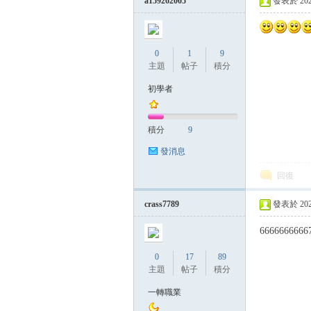
a159262005
發表於 2023-
0
1
9
主題
帖子
積分
初學者
積分
9
發消息
回復
crass7789
發表於 2023-
6666666666
0
17
89
主題
帖子
積分
一轉職業