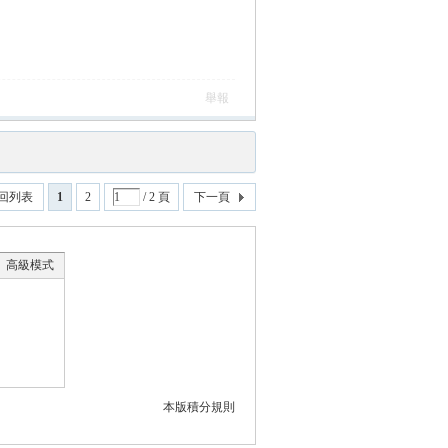
舉報
回列表
1
2
/ 2 頁
下一頁
高級模式
本版積分規則