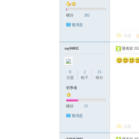
積分
202
發消息
回復
ray94011
發表於 2023-
0
2
15
主題
帖子
積分
初學者
積分
15
發消息
回復