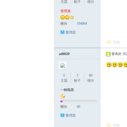
主題
帖子
積分
管理員
管
積分
104864
發消息
回復
ad6620
發表於 2023-
0
5
60
地
主題
帖子
積分
一轉職業
積分
60
發消息
回復