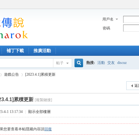
用戶名
密碼
補丁下載
推廣活動
熱搜:
活動
交友
discuz
帖子
搜
遊戲公告
[2023.4.1]累積更新
返
索
023.4.1]累積更新
[複製鏈接]
›
4-1 13:17:34
|
顯示全部樓層
果您要查看本帖隱藏內容請
回復