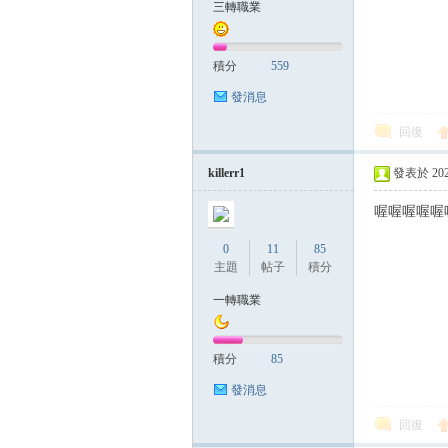
三轉職業
積分
559
發消息
回復
killerr1
發表於 2023-
喔喔喔喔喔
0
11
85
主題
帖子
積分
一轉職業
積分
85
發消息
回復