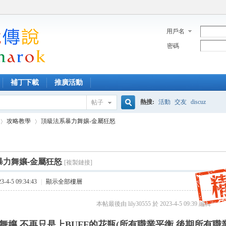
用戶名
密碼
補丁下載
推廣活動
熱搜:
活動
交友
discuz
帖子
搜
攻略教學
頂級法系暴力舞孃-金屬狂怒
索
暴力舞孃-金屬狂怒
[複製鏈接]
›
4-5 09:34:43
|
顯示全部樓層
本帖最後由 lily30555 於 2023-4-5 09:39 編輯
舞孃 不再只是上BUFF的花瓶
(所有職業平衡 後期所有職