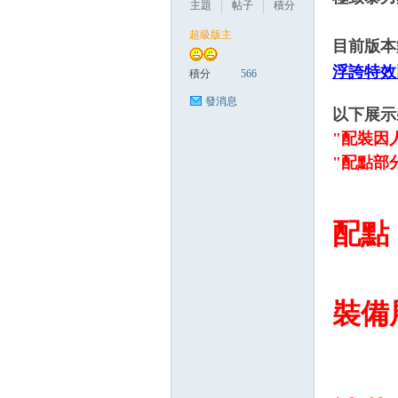
主題
帖子
積分
超級版主
目前版本
管
浮誇特效
積分
566
發消息
以下展示
"配裝因
"配點部
配點
地
裝備