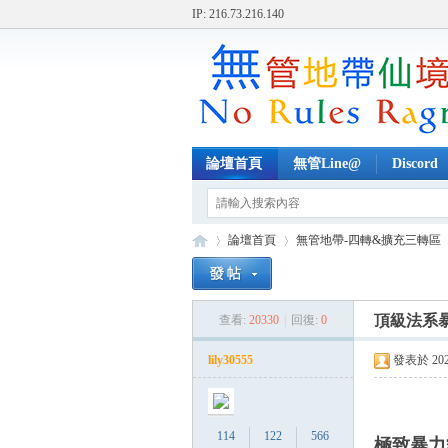
IP: 216.73.216.140
論壇首頁
無管Line@
Discord
論壇首頁
無管地帶-四轉&擴充三轉區
頂級法系
查看:
20330
|
回復:
0
無
»
›
›
lily30555
發表於 2023-
114
122
566
極致暴力