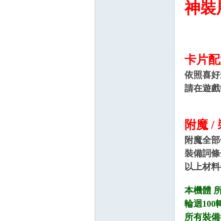
神裝展
帶
卡片配
依照喜好
請在遊戲
附魔 /
附魔全部
裝備詞條
以上材料
本機體 
輪迴100
所有裝備