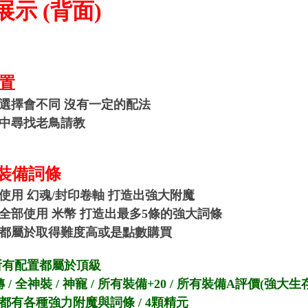
示 (背面)
置
選擇會不同 沒有一定的配法
中尋找老鳥請教
 裝備詞條
使用 幻魂/封印卷軸 打造出強大附魔
全部使用 米幣 打造出最多5條的強大詞條
都屬於取得難度高或是點數購買
所有配置都屬於頂級
轉 / 全神裝 / 神寵 / 所有裝備+20 / 所有裝備A評價(強大生
都有各種強力附魔與詞條 / 4顆精元