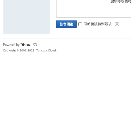
您需要登錄
回帖後跳轉到最後一頁
發表回復
Powered by
Discuz!
X3.4
Copyright © 2001-2021, Tencent Cloud.