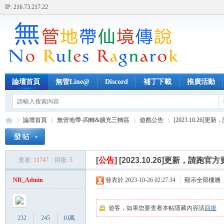
IP: 216.73.217.22
論壇首頁
無管Line@
Discord
補丁下載
推廣活動
論壇首頁
無管地帶-四轉&擴充三轉區
遊戲公告
[2023.10.26]
[
公告
]
[2023.10.26]更新，請跑官
查看:
11747
|
回復:
5
無
»
›
›
›
NR_Admin
發表於 2023-10-26 02:27:34
|
顯示全部樓層
遊客，如果您要查看本帖隱藏內容請
回復
232
245
10萬