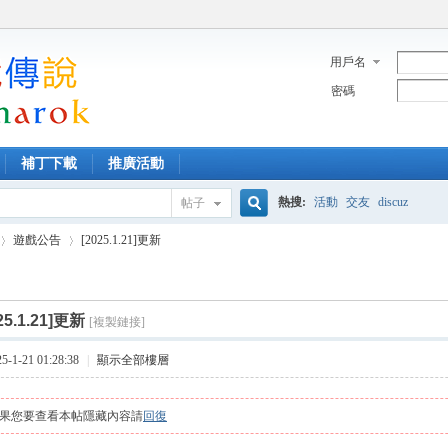
用戶名
密碼
補丁下載
推廣活動
熱搜:
活動
交友
discuz
帖子
搜
遊戲公告
[2025.1.21]更新
索
25.1.21]更新
[複製鏈接]
›
1-21 01:28:38
|
顯示全部樓層
果您要查看本帖隱藏內容請
回復