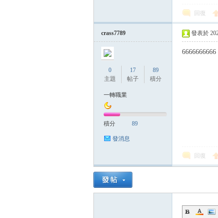
回復
帶
crass7789
發表於 2025-
6666666666
0
17
89
主題
帖子
積分
一轉職業
積分
89
發消息
回復