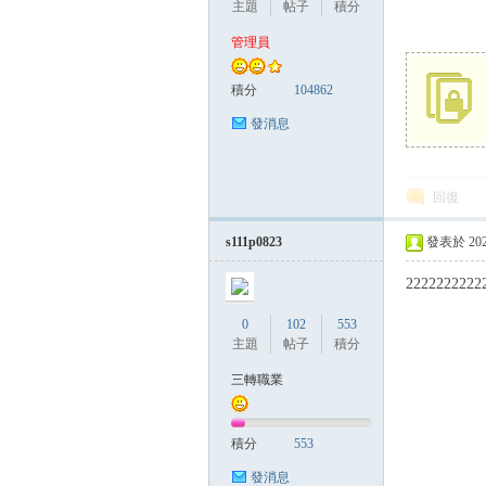
主題
帖子
積分
管理員
管
積分
104862
發消息
回復
s111p0823
發表於 2025-
2222222222
地
0
102
553
主題
帖子
積分
三轉職業
積分
553
發消息