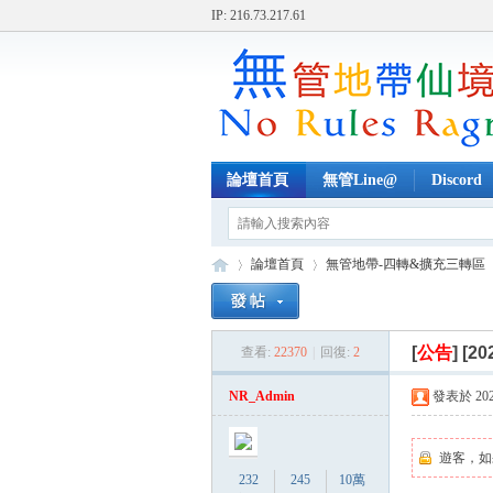
IP: 216.73.217.61
論壇首頁
無管Line@
Discord
論壇首頁
無管地帶-四轉&擴充三轉區
[
公告
]
[20
查看:
22370
|
回復:
2
無
»
›
›
NR_Admin
發表於 2025-
遊客，如
232
245
10萬