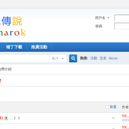
用戶名
密碼
補丁下載
推廣活動
熱搜:
活動
交友
discuz
帖子
搜
地帶介紹
索
新窗
作者
NR_
1)
...
2
3
2023
NR_