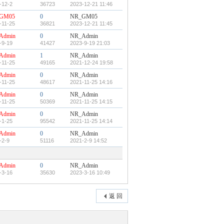
-12-2
36723
2023-12-21 11:46
GM05
0
NR_GM05
-11-25
36821
2023-12-21 11:45
Admin
0
NR_Admin
-9-19
41427
2023-9-19 21:03
Admin
1
NR_Admin
-11-25
49165
2021-12-24 19:58
Admin
0
NR_Admin
-11-25
48617
2021-11-25 14:16
Admin
0
NR_Admin
-11-25
50369
2021-11-25 14:15
Admin
0
NR_Admin
-1-25
95542
2021-11-25 14:14
Admin
0
NR_Admin
-2-9
51116
2021-2-9 14:52
Admin
0
NR_Admin
-3-16
35630
2023-3-16 10:49
返 回