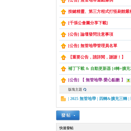
[公告] 無管地帶遊戲條例
按鍵精靈、第三方程式打怪刷館嚴
管
[千張公會圖分享下載]
[公告] 論壇發問注意事項
[公告] 無管地帶管理員名單
【重要公告，請詳閱，謝謝！】
補丁下載 & 自動更新器 [4轉+擴充
[公告] 【 無管地帶-愛心點數 】
地
版塊主題
| 2025 無管地帶 | 四轉&擴充三轉 |
快速發帖