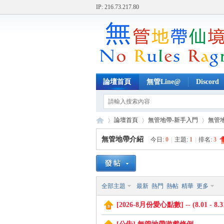
IP: 216.73.217.80
論壇首頁
無管Line@
Discord
論壇首頁
無管地帶-新手入門
無管
無管地帶介紹
今日:
0
|
主題:
1
|
排名:
3
無
»
›
›
全部主題
最新
熱門
熱帖
精華
更多
[2026-8月份愛心點數] -- (8.01 - 8.3