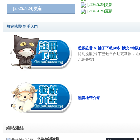
[2026.5.20]更新
[2025.5.24]更新
[2026.4.24]更新
管
無管地帶-新手入門
遊戲註冊 & 補丁下載[4轉+擴充3轉版]
特別提醒(補丁已包含自動更新器，
此完整檔)
地
無管地帶介紹
網站連結
北歐神話論壇