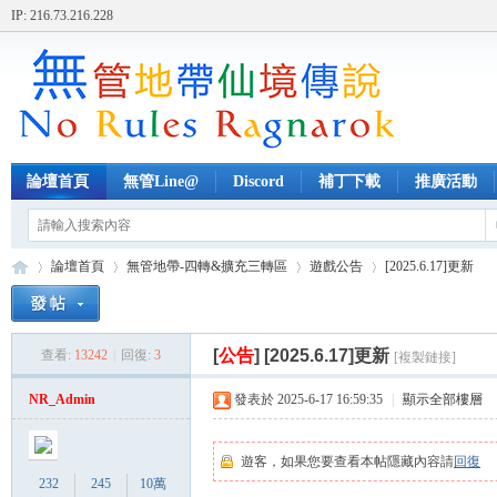
IP: 216.73.216.228
論壇首頁
無管Line@
Discord
補丁下載
推廣活動
論壇首頁
無管地帶-四轉&擴充三轉區
遊戲公告
[2025.6.17]更新
[
公告
]
[2025.6.17]更新
查看:
13242
|
回復:
3
[複製鏈接]
無
»
›
›
›
NR_Admin
發表於 2025-6-17 16:59:35
|
顯示全部樓層
遊客，如果您要查看本帖隱藏內容請
回復
232
245
10萬