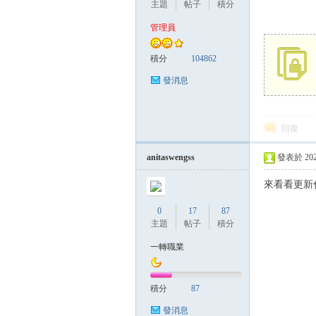
主題
帖子
積分
管理員
管
積分
104862
發消息
回復
anitaswengss
發表於 2025-
來看看更新
地
0
17
87
主題
帖子
積分
一轉職業
積分
87
發消息