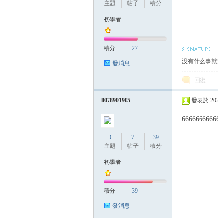
主題
帖子
積分
初學者
積分
27
没有什么事就安
發消息
回復
ll078901905
發表於 2026-
6666666666
0
7
39
主題
帖子
積分
初學者
積分
39
發消息