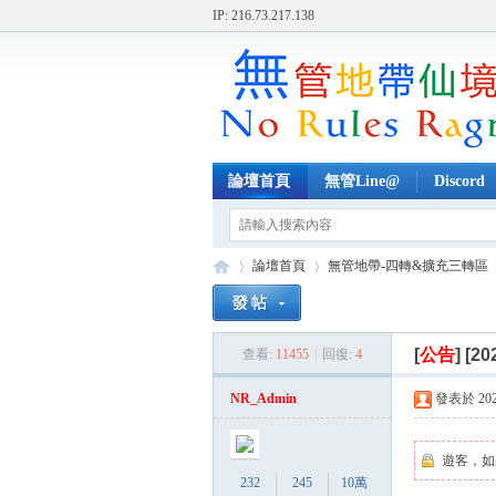
IP: 216.73.217.138
論壇首頁
無管Line@
Discord
論壇首頁
無管地帶-四轉&擴充三轉區
[
公告
]
[20
查看:
11455
|
回復:
4
無
»
›
›
NR_Admin
發表於 2025-
遊客，如
232
245
10萬