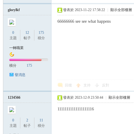
glorylkf
發表於 2023-11-22 17:58:22
|
顯示全部樓層
66666666 see see what happens
0
12
175
主題
帖子
積分
一轉職業
積分
175
發消息
回復
支持
反對
1234566
發表於 2023-12-9 23:50:44
|
顯示全部樓層
11111111111111111116
0
2
11
主題
帖子
積分