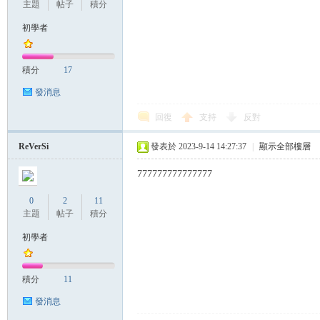
主題
帖子
積分
初學者
管
積分
17
發消息
回復
支持
反對
ReVerSi
發表於 2023-9-14 14:27:37
|
顯示全部樓層
777777777777777
地
0
2
11
主題
帖子
積分
初學者
積分
11
發消息